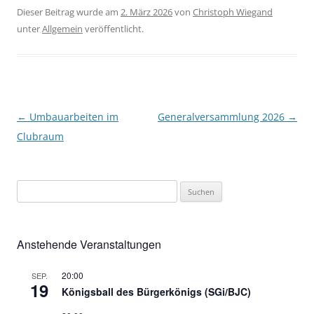
Dieser Beitrag wurde am
2. März 2026
von
Christoph Wiegand
unter
Allgemein
veröffentlicht.
Beitragsnavigation
←
Umbauarbeiten im
Generalversammlung 2026
→
Clubraum
Suchen
nach:
Anstehende Veranstaltungen
20:00
SEP.
19
Königsball des Bürgerkönigs (SGi/BJC)