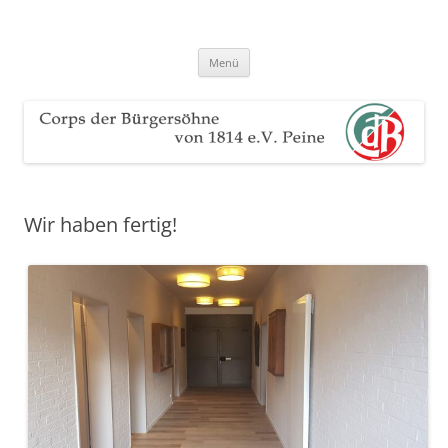
Zum
Inhalt
Corps der Bürgersöhne von 1814
springen
Der Sauerteig des Peiner Freischießens
e.V. Peine
Menü
Wir haben fertig!