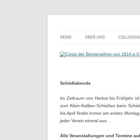
Zum
Inhalt
springen
Der Sauerteig des Peiner Freischießens
Corps der Bürgersöh
NEWS
ÜBER UNS
COLLEGIU
DAS SIND WIR
UNIFORM
GESCHICHTE
Schießabende
KÖNIGE SEIT 1949
Im Zeitraum von Herbst bis Frühjahr ist
HAUPTLEUTE SEIT 1949
zum Klein-Kaliber-Schießen beim Schie
bis April findet immer am ersten Monta
FAHNEN
jeder Verein einmal aus.
Alle Veranstaltungen und Termine auf