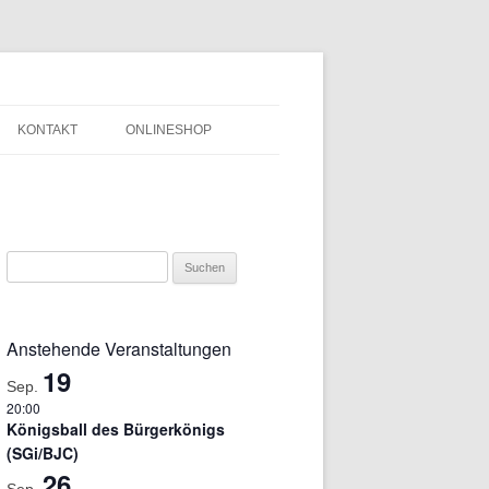
KONTAKT
ONLINESHOP
UNG ZUM PEINER
IMPRESSUM
N 2026
DATENSCHUTZERKLÄRUNG
Suchen
nach:
Anstehende Veranstaltungen
19
Sep.
20:00
Königsball des Bürgerkönigs
(SGi/BJC)
26