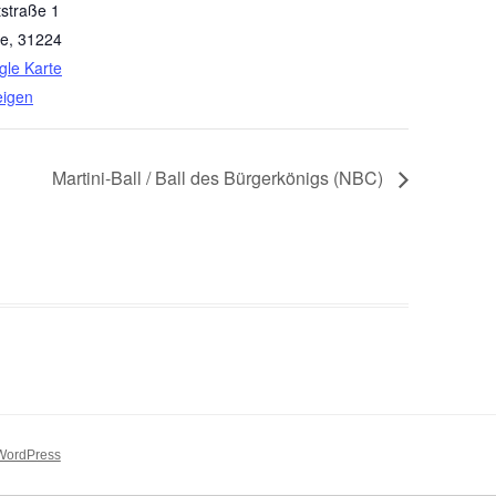
straße 1
ne
,
31224
le Karte
eigen
Martini-Ball / Ball des Bürgerkönigs (NBC)
 WordPress