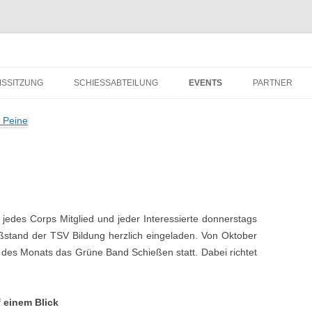
ne von 1814 e.V. Peine
MSSITZUNG
SCHIESSABTEILUNG
EVENTS
PARTNER
UNTERSTÜTZ
FREISCHIESSE
 jedes Corps Mitglied und jeder Interessierte donnerstags
ßstand der TSV Bildung herzlich eingeladen. Von Oktober
g des Monats das Grüne Band Schießen statt. Dabei richtet
 einem Blick