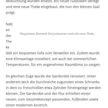
Beleuchtung wurden ersetzt, ein neuer Fußboden verlegt
und eine neue Theke eingebaut, die nun den kleinen Saal
prägt.
Neb
en
Hauptmann Domenik Viol präsentiert stolz die neue Theke.
der
The
ke
lädt ein bequemes Sofa zum Verweilen ein. Zudem wurde
eine Klimaanlage installiert, um auch bei sommerlichen
Temperaturen, für ein angenehmes Raumklima zu sorgen.
Im gleichen Zuge wurde die Garderobe renoviert. Unter
anderem wich die Durchreiche zugunsten eines Schranks,
in dem zu Freischießen etwa Zylinder hineingelegt werden
können. Die Garderobe und der Flur erhielten einen
neuen, zum Gesamtkonzept passenden, Fußboden sowie
einen modernen Anstrich.