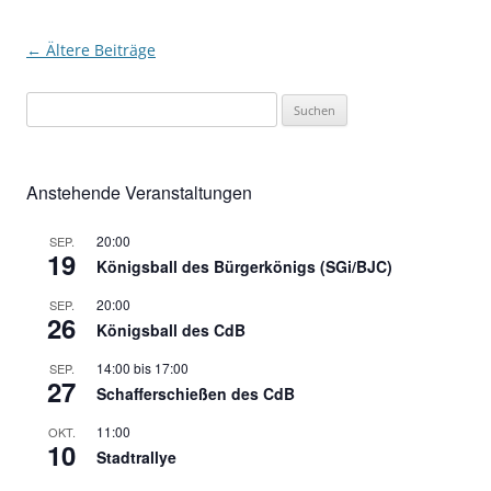
Beitragsnavigation
←
Ältere Beiträge
Suchen
nach:
Anstehende Veranstaltungen
20:00
SEP.
19
Königsball des Bürgerkönigs (SGi/BJC)
20:00
SEP.
26
Königsball des CdB
14:00
bis
17:00
SEP.
27
Schafferschießen des CdB
11:00
OKT.
10
Stadtrallye