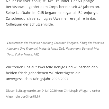
Neuer Passiver König ist Uwe Freundel. Der 60 jährige
Rechtsanwalt gehört dem Corps bereits seit 42 Jahren an.
Seine Laufbahn im CdB begann er sogar als Bärenjunge.
Zwischendurch verschlug es Uwe mehrere Jahre in das
Collegium der Schützengilde.
Vorsitzender der Passiven Abteilung Christoph Wiegand, König der Passiven
Abteilung Uwe Freundel, Majestät Jakob Zieß, Hauptmann Domenik Viol
(Foto: Volker Macke, PAZ)
Wir freuen uns auf zwei tolle Könige und wünschen den
beiden frisch gebackenen Würdenträgern ein
unvergessliches Königsjahr 2026/2027.
Dieser Beitrag wurde am
9. Juli 2026
von
Christoph Wiegand
unter
Allgemein
veröffentlicht.