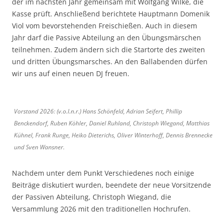
der im nächsten Jahr gemeinsam mit Wolfgang Wilke, die
Kasse prüft. Anschließend berichtete Hauptmann Domenik
Viol vom bevorstehenden Freischießen. Auch in diesem
Jahr darf die Passive Abteilung an den Übungsmärschen
teilnehmen. Zudem ändern sich die Startorte des zweiten
und dritten Übungsmarsches. An den Ballabenden dürfen
wir uns auf einen neuen DJ freuen.
Vorstand 2026: (v.o.l.n.r.) Hans Schönfeld, Adrian Seifert, Phillip
Benckendorf, Ruben Köhler, Daniel Ruhland, Christoph Wiegand, Matthias
Kühnel, Frank Runge, Heiko Dieterichs, Oliver Winterhoff, Dennis Brennecke
und Sven Wansner.
Nachdem unter dem Punkt Verschiedenes noch einige
Beiträge diskutiert wurden, beendete der neue Vorsitzende
der Passiven Abteilung, Christoph Wiegand, die
Versammlung 2026 mit den traditionellen Hochrufen.