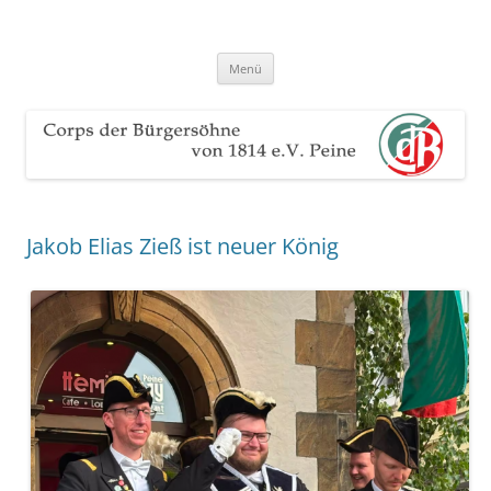
Zum
Inhalt
Corps der Bürgersöhne von 1814
springen
Der Sauerteig des Peiner Freischießens
e.V. Peine
Menü
Jakob Elias Zieß ist neuer König