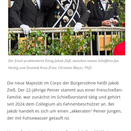
Der frisch proklamierte König Jakob Zieß, zwischen seinen Schaffern Jan
Herbig und Dominik Kreis (Foto: Christian Meyer, PAZ)
Die neue Majestät im Corps der Bürgersöhne heißt Jakob
Zieß. Der 22-jährige Peiner stammt aus einer Freischießen-
Familie, war zunächst im Schießvorstand tätig und gehört
seit 2024 dem Collegium als Fahnenbeschützer an. Bei
Jakob handelt es sich um einen „akkeraten“ Peiner Jungen,
der mit Fuhsewasser getauft ist.