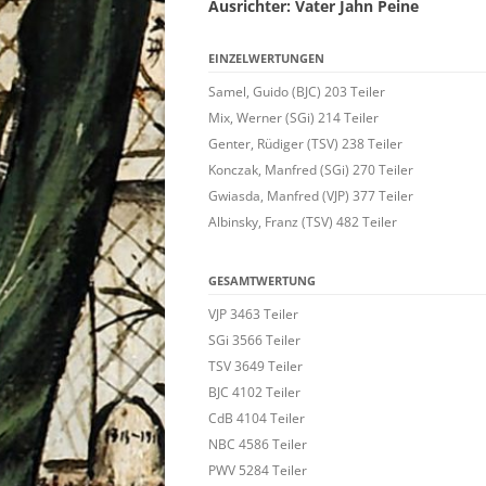
Ausrichter: Vater Jahn Peine
EINZELWERTUNGEN
Samel, Guido (BJC) 203 Teiler
Mix, Werner (SGi) 214 Teiler
Genter, Rüdiger (TSV) 238 Teiler
Konczak, Manfred (SGi) 270 Teiler
Gwiasda, Manfred (VJP) 377 Teiler
Albinsky, Franz (TSV) 482 Teiler
GESAMTWERTUNG
VJP 3463 Teiler
SGi 3566 Teiler
TSV 3649 Teiler
BJC 4102 Teiler
CdB 4104 Teiler
NBC 4586 Teiler
PWV 5284 Teiler