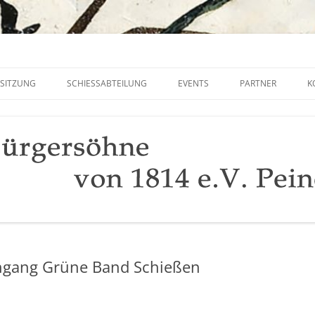
ne von 1814 e.V. Peine
SITZUNG
SCHIESSABTEILUNG
EVENTS
PARTNER
K
UNTERSTÜTZUNG 
FREISCHIESSEN 202
chgang Grüne Band Schießen