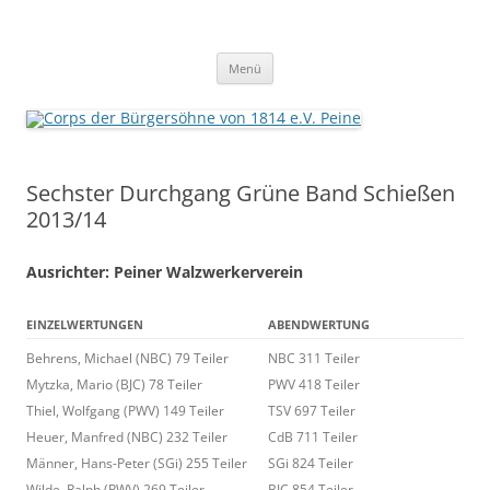
Zum
Inhalt
Corps der Bürgersöhne von 1814
springen
Der Sauerteig des Peiner Freischießens
e.V. Peine
Menü
Sechster Durchgang Grüne Band Schießen
2013/14
Ausrichter: Peiner Walzwerkerverein
EINZELWERTUNGEN
ABENDWERTUNG
Behrens, Michael (NBC) 79 Teiler
NBC 311 Teiler
Mytzka, Mario (BJC) 78 Teiler
PWV 418 Teiler
Thiel, Wolfgang (PWV) 149 Teiler
TSV 697 Teiler
Heuer, Manfred (NBC) 232 Teiler
CdB 711 Teiler
Männer, Hans-Peter (SGi) 255 Teiler
SGi 824 Teiler
Wilde, Ralph (PWV) 269 Teiler
BJC 854 Teiler