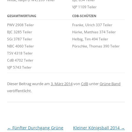
VJP 1109 Teiler
GESAMTWERTUNG
CDB-SCHÜTZEN
PWV 2908 Teiler
Franke, Ulrich 337 Teiler
BJC 3285 Teiler
Härke, Matthias 374 Teiler
SGi 3787 Teiler
Helbig, Tim 494 Teiler
NBC 4060 Teiler
Pörschke, Thomas 390 Teiler
TSV 4318 Teiler
CdB 4702 Teiler
VJP 5743 Teiler
Dieser Beitrag wurde am
3. März 2014
von
CdB
unter
Grüne Band
veröffentlicht.
Beitragsnavigation
←
Fünfter Durchgang Grüne
Kleiner Königsball 2014
→