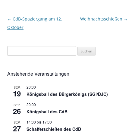
Beitragsnavigation
←
CdB-Spaziergang am 12.
Weihnachtsschießen
→
Oktober
Suchen
nach:
Anstehende Veranstaltungen
20:00
SEP.
19
Königsball des Bürgerkönigs (SGi/BJC)
20:00
SEP.
26
Königsball des CdB
14:00
bis
17:00
SEP.
27
Schafferschießen des CdB