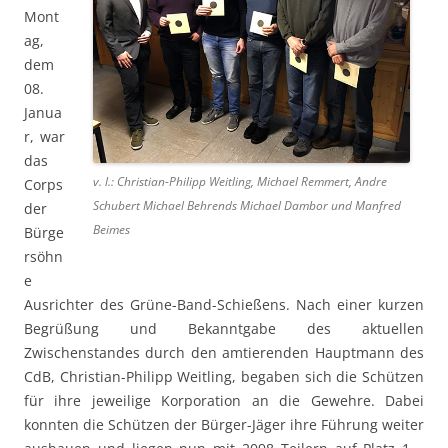
Mont
ag,
dem
08.
Janua
r, war
das
v. l.: Christian-Philipp Weitling, Michael Remmert, Andre
Corps
Schubert Michael Behrends Michael Dambor und Manfred
der
Beimes
Bürge
rsöhn
e
Ausrichter des Grüne-Band-Schießens. Nach einer kurzen
Begrüßung und Bekanntgabe des aktuellen
Zwischenstandes durch den amtierenden Hauptmann des
CdB, Christian-Philipp Weitling, begaben sich die Schützen
für ihre jeweilige Korporation an die Gewehre. Dabei
konnten die Schützen der Bürger-Jäger ihre Führung weiter