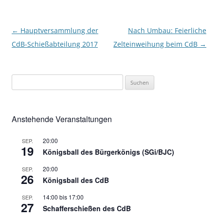
Beitragsnavigation
←
Hauptversammlung der
Nach Umbau: Feierliche
CdB-Schießabteilung 2017
Zelteinweihung beim CdB
→
Suchen
nach:
Anstehende Veranstaltungen
20:00
SEP.
19
Königsball des Bürgerkönigs (SGi/BJC)
20:00
SEP.
26
Königsball des CdB
14:00
bis
17:00
SEP.
27
Schafferschießen des CdB