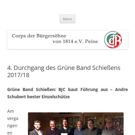
Zum
Inhalt
Corps der Bürgersöhne von 1814
springen
Der Sauerteig des Peiner Freischießens
e.V. Peine
Menü
4. Durchgang des Grüne Band Schießens
2017/18
Grüne Band Schießen: BJC baut Führung aus – Andre
Schubert bester Einzelschütze
Am
verga
ngen
en