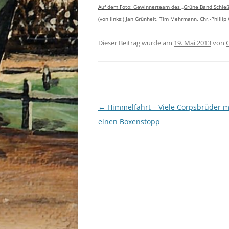
Auf dem Foto: Gewinnerteam des „Grüne Band Schie
(von links:) Jan Grünheit, Tim Mehrmann, Chr.-Philli
Dieser Beitrag wurde am
19. Mai 2013
von
Beitragsnavigation
←
Himmelfahrt – Viele Corpsbrüder 
einen Boxenstopp