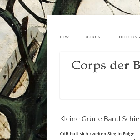
Zum
Inhalt
springen
Der Sauerteig des Peiner Freischießens
Corps der Bürgersöh
NEWS
ÜBER UNS
COLLEGIUMS
DAS SIND WIR
UNIFORM
GESCHICHTE
KÖNIGE SEIT 1949
HAUPTLEUTE SEIT 1949
FAHNEN
Kleine Grüne Band Schi
CdB holt sich zweiten Sieg in Folge