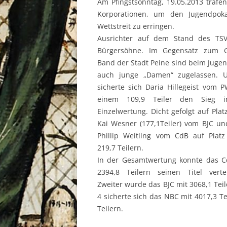
Am Pfingstsonntag, 19.05.2013 trafen
Korporationen, um den Jugendpoka
Wettstreit zu erringen.
Ausrichter auf dem Stand des TSV
Bürgersöhne. Im Gegensatz zum 
Band der Stadt Peine sind beim Juge
auch junge „Damen“ zugelassen. 
sicherte sich Daria Hillegeist vom 
einem 109,9 Teiler den Sieg 
Einzelwertung. Dicht gefolgt auf Plat
Kai Wesner (177,1Teiler) vom BJC un
Phillip Weitling vom CdB auf Platz
219,7 Teilern.
In der Gesamtwertung konnte das C
2394,8 Teilern seinen Titel vertei
Zweiter wurde das BJC mit 3068,1 Teile
4 sicherte sich das NBC mit 4017,3 Te
Teilern.