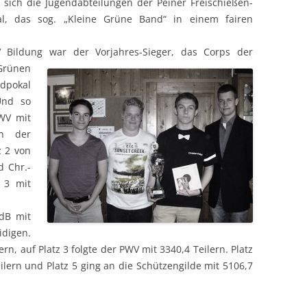
 sich die Jugendabteilungen der Peiner Freischießen-
l, das sog. „Kleine Grüne Band“ in einem fairen
 Bildung war der Vorjahres-Sieger, das Corps de
r
Grünen
ndpokal
Und so
PWV mit
in der
z 2 von
d Chr.-
 3 mit
dB mit
digen.
rn, auf Platz 3 folgte der PWV mit 3340,4 Teilern. Platz
ilern und Platz 5 ging an die Schützengilde mit 5106,7