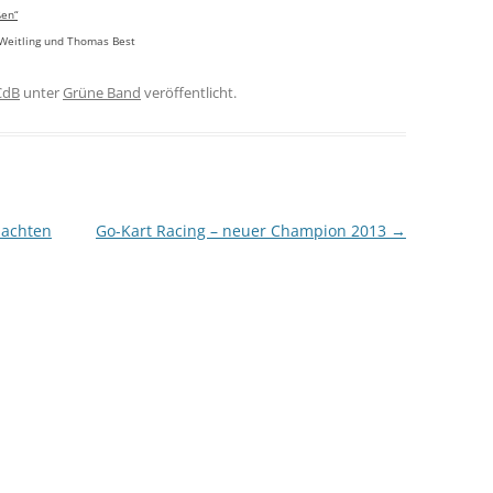
ßen“
p Weitling und Thomas Best
CdB
unter
Grüne Band
veröffentlicht.
machten
Go-Kart Racing – neuer Champion 2013
→