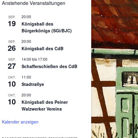
Anstehende Veranstaltungen
20:00
SEP.
19
Königsball des
Bürgerkönigs (SGi/BJC)
20:00
SEP.
26
Königsball des CdB
14:00
bis
17:00
SEP.
27
Schafferschießen des CdB
11:00
OKT.
10
Stadtrallye
20:00
OKT.
10
Königsball des Peiner
Walzwerker Vereins
Kalender anzeigen