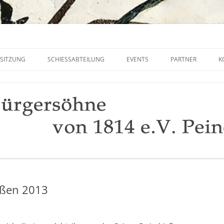
ne von 1814 e.V. Peine
SITZUNG
SCHIESSABTEILUNG
EVENTS
PARTNER
K
UNTERSTÜTZUNG 
FREISCHIESSEN 202
eßen 2013